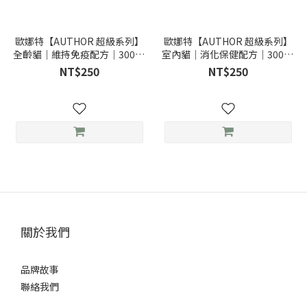
歐娜特【AUTHOR 超級系列】
歐娜特【AUTHOR 超級系列】
全齡貓｜維持免疫配方｜300g-
室內貓｜消化保健配方｜300g-
均衡天然鮮肉糧 新鮮多種魚+新
無穀天然鮮肉糧 新鮮放牧雞肉
NT$250
NT$250
鮮雞肉
關於我們
品牌故事
聯絡我們