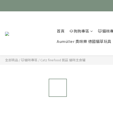
首頁
🐶狗狗專區
🐱貓咪
Aumüller 奧咪樂 德國貓草玩具
全部商品
/
🐱貓咪專區
/
Catz finefood 凱茲 貓咪主食罐