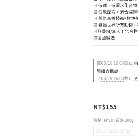
☑ 低磷、低碳水化合物
☑ 低敏配方，適合腸
☑ 蒸氣烹煮技術=極致
☑ 愛護世界所有動物
☑無骨粉/無人工化合物
☑德國製造
至
08/19 16:00
截止
指
罐組合優惠
至
08/19 16:00
截止
全
NT$155
規格
: N°107袋鼠-200g
N°107袋鼠-200g