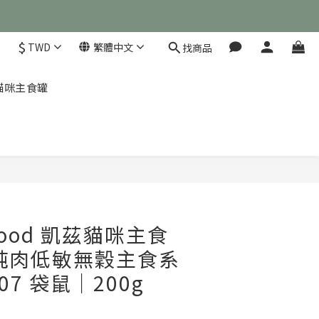
$
TWD
繁體中文
找商品
茲 貓咪主食罐
nefood 凱茲貓咪主食
純肉低敏無穀主食系
07 袋鼠｜200g