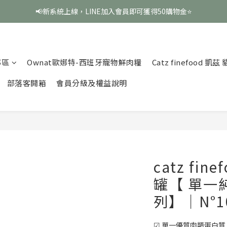
📢新系統上線，LINE加入會員即可獲得50購物金⭐
專區
Ownat歐娜特-西班牙寵物鮮肉糧
Catz finefood 凱
部落客開箱
會員分級及權益說明
catz fi
罐【 單一
列】｜N°1
☑ 單一優質肉類蛋白質