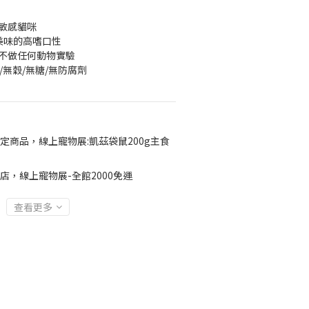
胃敏感貓咪
美味的高嗜口性
，不做任何動物實驗
/無穀/無糖/無防腐劑
定商品，線上寵物展:凱茲袋鼠200g主食
店，線上寵物展-全館2000免運
查看更多