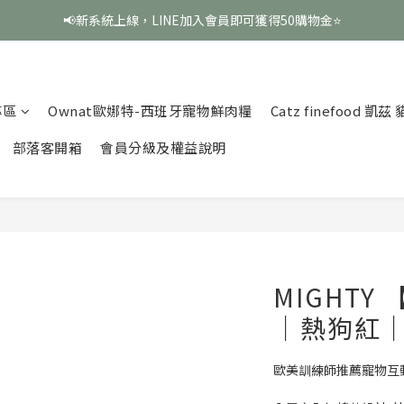
📢新系統上線，LINE加入會員即可獲得50購物金⭐
專區
Ownat歐娜特-西班牙寵物鮮肉糧
Catz finefood 凱
部落客開箱
會員分級及權益說明
MIGHTY 
｜熱狗紅
歐美訓練師推薦寵物互動