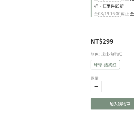
折，任兩件85折
至
08/19 16:00
截止
全
NT$299
顏色
: 球球-熱狗紅
球球-熱狗紅
數量
加入購物車