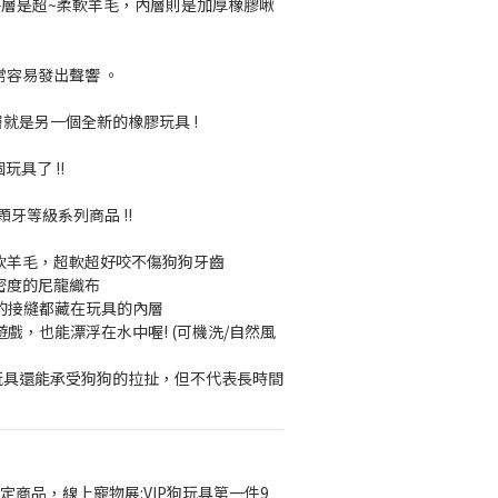
外層是超~柔軟羊毛，內層則是加厚橡膠啾
常容易發出聲響 。
就是另一個全新的橡膠玩具 !
玩具了 !!
0顆牙等級系列商品 !!
用柔軟羊毛，超軟超好咬不傷狗狗牙齒
高密度的尼龍織布
的接縫都藏在玩具的內層
戲，也能漂浮在水中喔! (可機洗/自然風
般玩具還能承受狗狗的拉扯，但不代表長時間
定商品，線上寵物展:VIP狗玩具第一件9