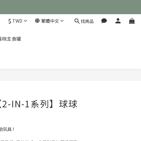
$
TWD
繁體中文
找商品
茲 貓咪主食罐
立即購買
【2-IN-1系列】球球
｜
玩具 !