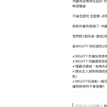
內層完全無棉花設計-
啾發聲器
不論怎麼咬 怎麼壓~非
即使外層布毀損了~內層
我們把1個玩具~變成2個
是MIGHTY 特別達到1
✔MIGHTY 外層採
✔MIGHTY 內層選用
✔隱藏式縫線，每塊布
✔適合主人與狗狗間的遊
乾)
✔MIGHTY玩具較一
讓狗狗啃咬不會壞喔!!
至
08/19 16:00
截止
指