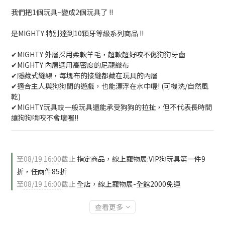
我們把1個玩具~變成2個玩具了 !!
是MIGHTY 特別達到10顆牙等級系列商品 !!
✔MIGHTY 外層採用柔軟羊毛，超軟超好咬不傷狗狗牙齒
✔MIGHTY 內層選用高密度的尼龍織布
✔隱藏式縫線，每塊布的接縫都藏在玩具的內層
✔適合主人與狗狗間的遊戲，也能漂浮在水中喔! (可機洗/自然風
乾)
✔MIGHTY玩具較一般玩具還能承受狗狗的拉扯，但不代表長時間
讓狗狗啃咬不會壞喔!!
至
08/19 16:00
截止
指定商品，線上寵物展:VIP狗玩具第一件9
折，任兩件85折
至
08/19 16:00
截止
全店，線上寵物展-全館2000免運
查看更多