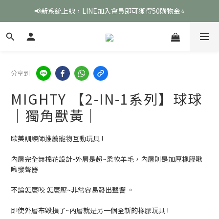
📢新系統上線，LINE加入會員即可獲得50購物金⭐
分享到
MIGHTY 【2-IN-1系列】球球
｜獨角獸黃｜
歐美訓練師推薦寵物互動玩具 !
內層完全無棉花設計-外層是超~柔軟羊毛，內層則是加厚橡膠啾
啾發聲器
不論怎麼咬 怎麼壓~非常容易發出聲響 。
即使外層布毀損了~內層就是另一個全新的橡膠玩具 !