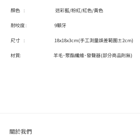
顏色 :
迷彩藍/粉紅/紅色/黃色
耐咬度 :
9顆牙
尺寸 :
18x18x3cm(手工測量誤差範圍±2cm)
材質:
羊毛･聚酯纖維･發聲器(部分商品則無)
關於我們