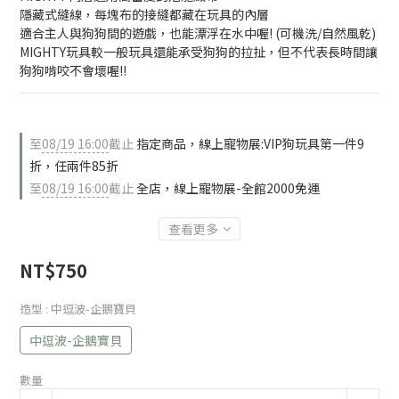
隱藏式縫線，每塊布的接縫都藏在玩具的內層
適合主人與狗狗間的遊戲，也能漂浮在水中喔! (可機洗/自然風乾)
MIGHTY玩具較一般玩具還能承受狗狗的拉扯，但不代表長時間讓
狗狗啃咬不會壞喔!!
至
08/19 16:00
截止
指定商品，線上寵物展:VIP狗玩具第一件9
折，任兩件85折
至
08/19 16:00
截止
全店，線上寵物展-全館2000免運
查看更多
NT$750
造型
: 中逗波-企鵝寶貝
中逗波-企鵝寶貝
數量