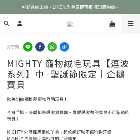
📢新系統上線，LINE加入會員即可獲得50購物金⭐
分享到
MIGHTY 寵物絨毛玩具【逗波
系列】中 -聖誕節限定｜企鵝
寶貝｜
歐美訓練師推薦寵物互動玩具 !
全身手腳、身體都是啾啾發聲器 ~ 喜愛啾啾聲的寶貝不可錯過的
玩具 !
MIGHTY 外層採用柔軟羊毛，超軟超好咬不傷狗狗牙齒
MIGHTY 內層選用高密度的尼龍織布