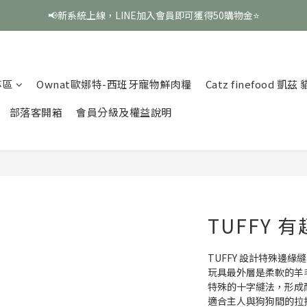
📢新系統上線，LINE加入會員即可獲得50購物金⭐
專區
Ownat歐娜特-西班牙寵物鮮肉糧
Catz finefood 凱
部落客開箱
會員分級及權益說明
TUFFY 
TUFFY 設計特殊邊
玩具最外層是柔軟的羊
特殊的十字縫法，形成
適合主人與狗狗間的拉