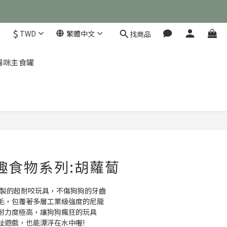
$
TWD
繁體中文
找商品
茲 貓咪主食罐
立即購買
有趣食物系列:胡蘿蔔
緣縫製的超耐咬玩具，不傷狗狗的牙齒
毛，包覆著多層工業級強度的尼龍
耐力度極高，讓狗狗瘋狂的玩具
扯遊戲，也能漂浮在水中喔!