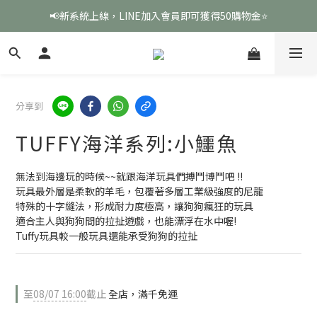
📢新系統上線，LINE加入會員即可獲得50購物金⭐
分享到
TUFFY海洋系列:小鱷魚
無法到海邊玩的時候~~就跟海洋玩具們搏鬥博鬥吧 !!
玩具最外層是柔軟的羊毛，包覆著多層工業級強度的尼龍
特殊的十字縫法，形成耐力度極高，讓狗狗瘋狂的玩具
適合主人與狗狗間的拉扯遊戲，也能漂浮在水中喔!
Tuffy玩具較一般玩具還能承受狗狗的拉扯
至
08/07 16:00
截止
全店，滿千免運