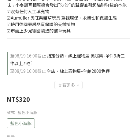
味；小麥殼互相摩擦會發出"沙沙"的聲響並引起貓咪狩獵的本能
☑沒有任何人工填充物
☑Aumüller 奧咪樂貓草玩具 重視環保、永續性和保護生態
☑使用德國藥房品質保證的天然植物
☑市面上少見德國製造的貓草玩具
至
08/19 16:00
截止
指定分類，線上寵物展:奧咪樂-單件9折三
件以上79折
至
08/19 16:00
截止
全店，線上寵物展-全館2000免運
查看更多
NT$320
款式
: 藍色小海豚
藍色小海豚
數量