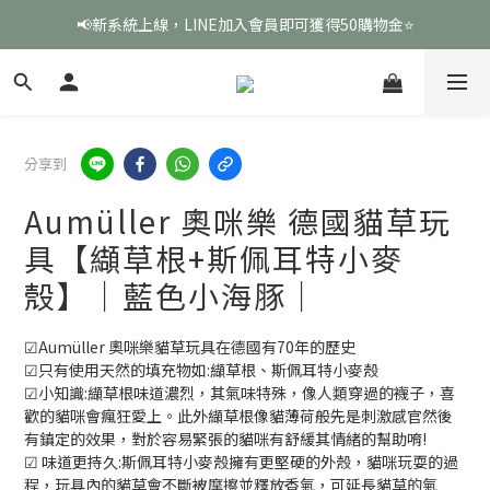
📢新系統上線，LINE加入會員即可獲得50購物金⭐
分享到
Aumüller 奧咪樂 德國貓草玩
具【纈草根+斯佩耳特小麥
殼】｜藍色小海豚｜
☑Aumüller 奧咪樂貓草玩具在德國有70年的歷史
☑只有使用天然的填充物如:纈草根、斯佩耳特小麥殼
☑小知識:纈草根味道濃烈，其氣味特殊，像人類穿過的襪子，喜
歡的貓咪會瘋狂愛上。此外纈草根像貓薄荷般先是刺激感官然後
有鎮定的效果，對於容易緊張的貓咪有舒緩其情緒的幫助唷!
☑ 味道更持久:斯佩耳特小麥殼擁有更堅硬的外殼，貓咪玩耍的過
程，玩具內的貓草會不斷被摩擦並釋放香氣，可延長貓草的氣