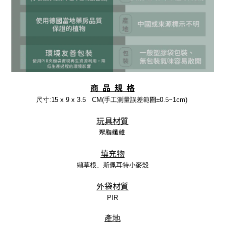
商 品 規 格
尺寸:
15 x 9 x 3.5 CM(手工測量誤差範圍±0.5~1cm)
玩具材質
聚脂纖維
填充物
纈草根、斯佩耳特小麥殼
外袋材質
PIR
產地