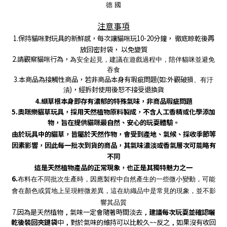
德 國
注意事項
1.
保持貓咪對玩具的新鮮感，每次讓貓咪玩10-20
分鐘， 徹底晾乾後再
放回密封袋， 以免變質
2.請觀察貓咪行為，
為安全起見，建議在遊戲過程中
，
陪伴貓咪並避免
吞食
3.本商品為接觸性商品，若非商品本身有瑕疵問題(如:外觀破損
、有汙
)，經拆封使用後恕不接受退換貨
漬
4.
纈草根本身即存有濃郁的特殊氣味，非商品瑕疵問題
5.
奧咪樂貓草玩具，採用天然植物原料製成，不含人工香精或化學添加
物，旨在提供貓咪最自然、安心的玩耍體驗。
由於玩具中的貓草，皆屬於天然作物，會受到產地、氣候、採收季節等
因素影響，因此每一批次到貨的商品，其氣味濃淡或香氣層次可能略有
不同
這是天然植物產品的正常現象，也正是其獨特魅力之一
6.
布料在不同批次生產時，因應製程中自然產生的一些微小變動，可能
會在顏色或質地上呈現輕微差異，這在紡織品中是常見的現象，並不影
響其品質
7.因為是天然植物
氣味一定會隨著時間淡去
建議每次玩耍並確認曬
，
，
乾後裝回夾鏈袋
中
對於氣味的維持可以比較久~~反之
如果沒有收回
，
，