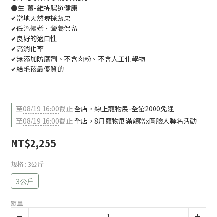
●生  薑-維持腸道健康
✔當地天然現採蔬果
✔低溫慢煮．營養保留
✔良好的適口性
✔高消化率
✔無添加防腐劑、不含肉粉、不含人工化學物
✔給毛孩最優質的
至
08/19 16:00
截止
全店，線上寵物展-全館2000免運
至
08/19 16:00
截止
全店，8月寵物展滿額贈x圓臉人聯名活動
NT$2,255
規格
: 3公斤
3公斤
數量