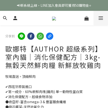
📢新系統上線，LINE加入會員即可獲得50購物金⭐
分享到
歐娜特【AUTHOR 超級系列】
室內貓｜消化保健配方｜3kg-
無穀天然鮮肉糧 新鮮放牧雞肉
牧場直送。頂級鮮肉
✔西班牙原裝進口
✔第一成分．60%新鮮肉塊(雞肉) 單一動物性蛋白質
✔消化保健配方，超級食物添加:
●奇亞籽-富含omega-3 & 豐富膳食纖維
●綠花椰菜-天然抗氧化力