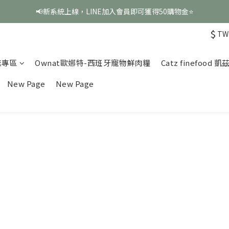
📢新系統上線，LINE加入會員即可獲得50購物金⭐
$
TW
咪專區
Ownat歐娜特-西班牙寵物鮮肉糧
Catz finefood
New Page
New Page