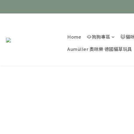
Home
🐶狗狗專區
🐱貓
Aumüller 奧咪樂 德國貓草玩具