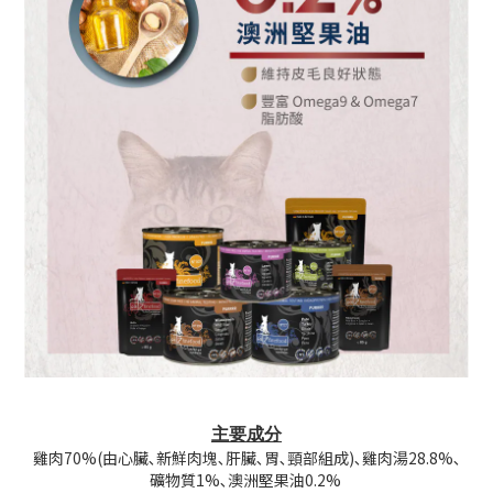
主要成分
雞肉70%(由心臟､新鮮肉塊､肝臟､胃､頸部組成)､雞肉湯28.8%､
礦物質1%､澳洲堅果油0.2%