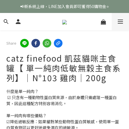
📢新系統上線，LINE加入會員即可獲得50購物金⭐
Share
catz finefood 凱茲貓咪主食
罐【 單一純肉低敏無穀主食系
列】｜N°103 雞肉｜200g
什麼是單一純肉？
 ☑ 只含有一種動物性蛋白質來源，由於身體只需處理一種蛋白
質，因此這種配方特別容易消化。
單一純肉有哪些優點？
☑降低過敏反應：如果貓對某些動物性蛋白質敏感，使用單一蛋
白質食物可以更好地避免潛在的過敏源。