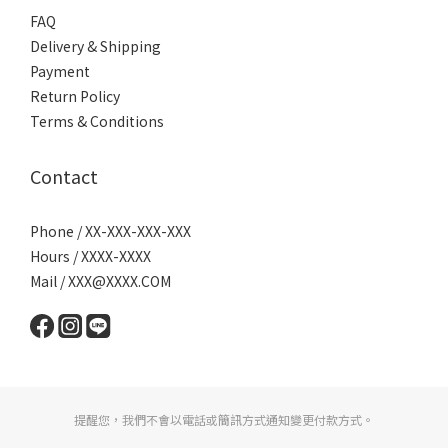
FAQ
Delivery & Shipping
Payment
Return Policy
Terms & Conditions
Contact
Phone / XX-XXX-XXX-XXX
Hours / XXXX-XXXX
Mail / XXX@XXXX.COM
提醒您，我們不會以電話或簡訊方式通知變更付款方式。