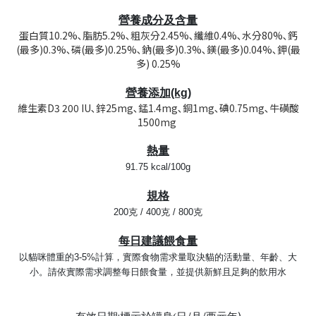
營養成分及含量
蛋白質10.2%､脂肪5.2%､粗灰分2.45%､纖維0.4%､水分80%､鈣
(最多)0.3%､磷(最多)0.25%､鈉(最多)0.3%､鎂(最多)0.04%､鉀(最
多) 0.25%
營養添加(kg)
維生素D3 200 IU､鋅25mg､錳1.4mg､銅1mg､碘0.75mg､牛磺酸
1500mg
熱量
91.75 kcal/100g
規格
200克 / 400克 / 800克
每日建議餵食量
以貓咪體重的3-5%計算，實際食物需求量取決貓的活動量、年齡、大
小。請依實際需求調整每日餵食量，並提供新鮮且足夠的飲用水
:
/
/
)