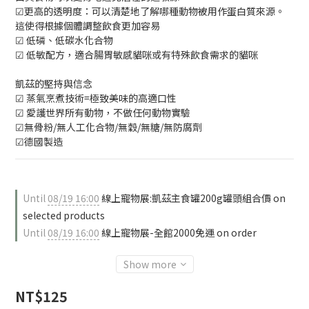
☑更高的透明度：可以清楚地了解哪種動物被用作蛋白質來源。
這使得根據個體調整飲食更加容易
☑ 低磷、低碳水化合物
☑ 低敏配方，適合腸胃敏感貓咪或有特殊飲食需求的貓咪
凱茲的堅持與信念
☑ 蒸氣烹煮技術=極致美味的高適口性
☑ 愛護世界所有動物，不做任何動物實驗
☑無骨粉/無人工化合物/無穀/無糖/無防腐劑
☑德國製造
Until
08/19 16:00
線上寵物展:凱茲主食罐200g罐頭組合價 on
selected products
Until
08/19 16:00
線上寵物展-全館2000免運 on order
Show more
NT$125