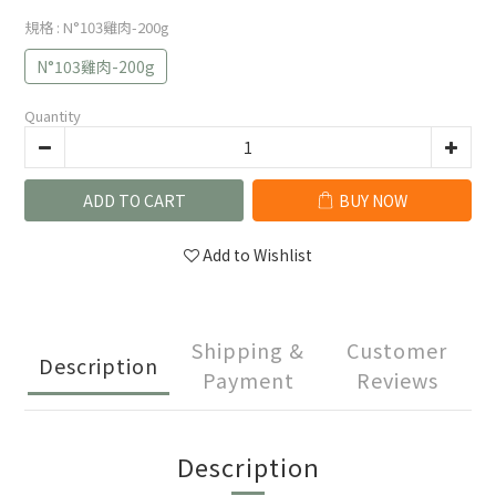
規格
: N°103雞肉-200g
N°103雞肉-200g
Quantity
ADD TO CART
BUY NOW
Add to Wishlist
Shipping &
Customer
Description
Payment
Reviews
Description