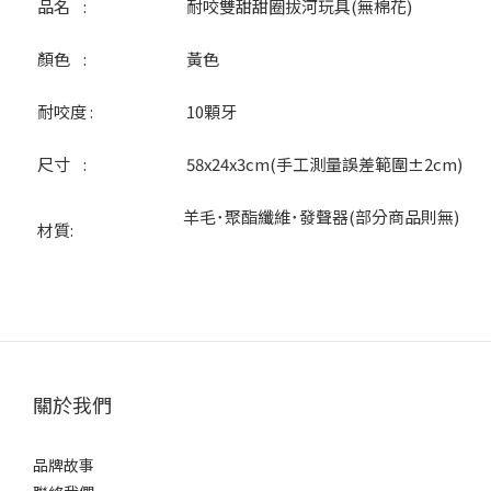
品名 :
耐咬雙甜甜圈拔河玩具(無棉花)
顏色 :
黃色
耐咬度 :
10顆牙
尺寸 :
58x24x3cm(手工測量誤差範圍±2cm)
羊毛･聚酯纖維･發聲器(部分商品則無)
材質:
關於我們
品牌故事