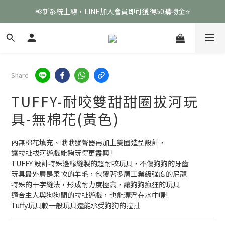
📢新系統上線，LINE加入會員即可獲得50購物金⭐
Share
TUFFY-耐咬雙甜甜圈拔河玩
具-無棉花(黃色)
內無棉花填充、啾啾發聲器再加上雙圈造型設計，
讓拉扯拔河遊戲能夠玩得更盡興 !
TUFFY 設計特殊邊緣縫製的超耐咬玩具，不傷狗狗的牙齒
玩具最外層是柔軟的羊毛，包覆著多層工業級強度的尼龍
特殊的十字縫法，形成耐力度極高，讓狗狗瘋狂的玩具
適合主人與狗狗間的拉扯遊戲，也能漂浮在水中喔!
Tuffy玩具較一般玩具還能承受狗狗的拉扯