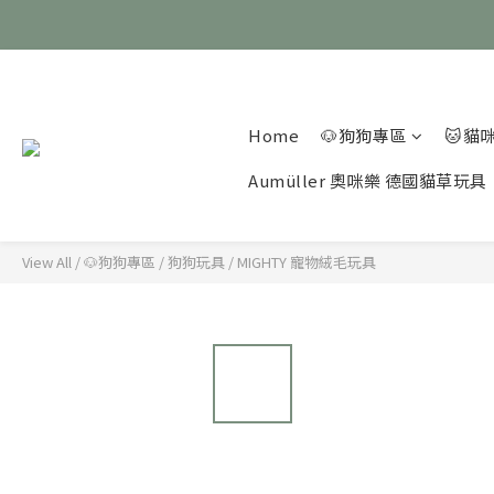
Home
🐶狗狗專區
🐱貓
Aumüller 奧咪樂 德國貓草玩具
View All
/
🐶狗狗專區
/
狗狗玩具
/
MIGHTY 寵物絨毛玩具