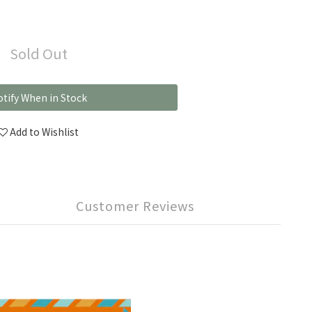
Sold Out
tify When in Stock
Add to Wishlist
Customer Reviews