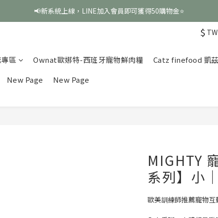
📢新系統上線，LINE加入會員即可獲得50購物金⭐
$
TW
咪專區
Ownat歐娜特-西班牙寵物鮮肉糧
Catz finefood
New Page
New Page
MIGHT
系列】小
歐美訓練師推薦寵物互動