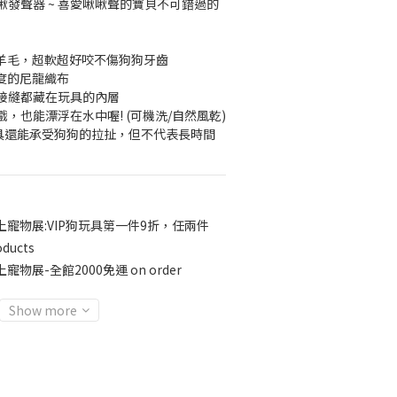
發聲器 ~ 喜愛啾啾聲的寶貝不可錯過的
柔軟羊毛，超軟超好咬不傷狗狗牙齒
密度的尼龍織布
接縫都藏在玩具的內層
，也能漂浮在水中喔! (可機洗/自然風乾)
玩具還能承受狗狗的拉扯，但不代表長時間
上寵物展:VIP狗玩具第一件9折，任兩件
oducts
寵物展-全館2000免運 on order
Show more