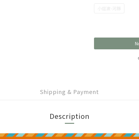
小逗波-河豚
No
Shipping & Payment
Description