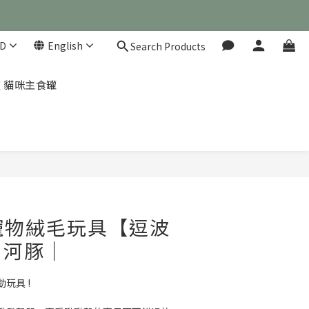
D
English
Search Products
 凱茲 貓咪主食罐
Y 寵物絨毛玩具【逗波
｜河豚｜
玩具 !