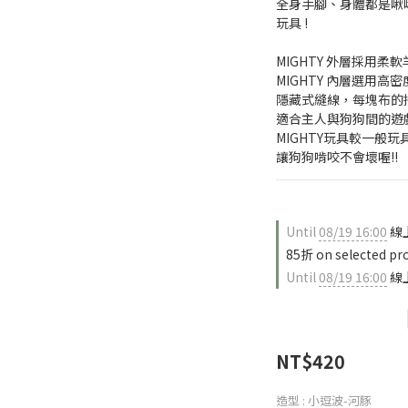
全身手腳、身體都是啾啾
玩具 !
MIGHTY 外層採用
MIGHTY 內層選用高
隱藏式縫線，每塊布的
適合主人與狗狗間的遊戲
MIGHTY玩具較一般
讓狗狗啃咬不會壞喔!!
Until
08/19 16:00
線
85折 on selected pr
Until
08/19 16:00
線上
NT$420
造型
: 小逗波-河豚