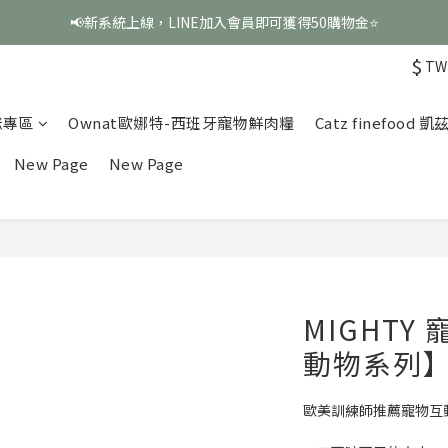
📢新系統上線，LINE加入會員即可獲得50購物金⭐
$
TW
咪專區
Ownat歐娜特-西班牙寵物鮮肉糧
Catz finefood
New Page
New Page
MIGHT
動物系列】
歐美訓練師推薦寵物互動