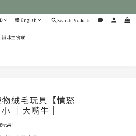
D
English
Search Products
 凱茲 貓咪主食罐
BUY NOW
Y 寵物絨毛玩具【憤怒
小 ｜大嘴牛｜
玩具 !