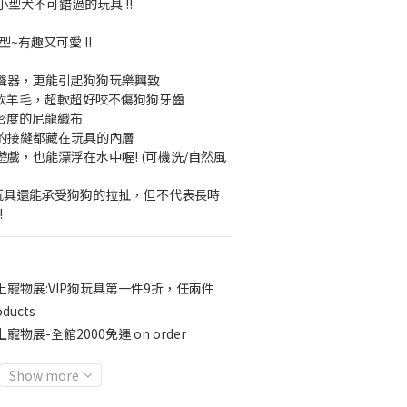
型犬不可錯過的玩具 !!
~有趣又可愛 !!
聲器，更能引起狗狗玩樂興致
用柔軟羊毛，超軟超好咬不傷狗狗牙齒
高密度的尼龍織布
的接縫都藏在玩具的內層
戲，也能漂浮在水中喔! (可機洗/自然風
般玩具還能承受狗狗的拉扯，但不代表長時
!
上寵物展:VIP狗玩具第一件9折，任兩件
oducts
寵物展-全館2000免運 on order
Show more