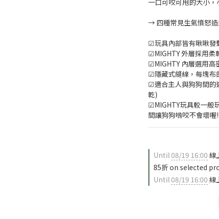
一口可咬可甩的大小，小
→ 四種常見生氣憤怒造型
☑玩具內部皆有啾啾發
☑MIGHTY 外層採
☑MIGHTY 內層選用
☑隱藏式縫線，每塊布
☑適合主人與狗狗間的遊
乾)
☑MIGHTY玩具較一
間讓狗狗啃咬不會壞喔!
Until
08/19 16:00
線
85折 on selected pr
Until
08/19 16:00
線上