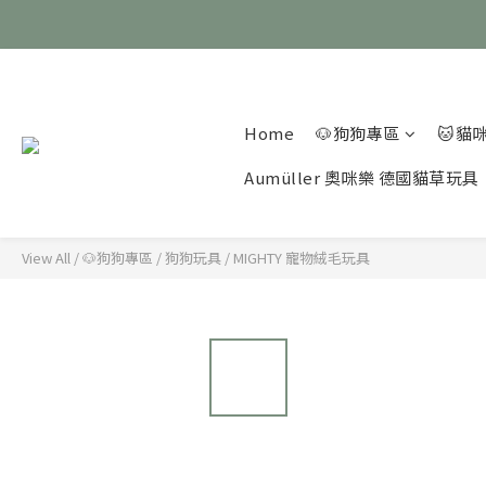
Home
🐶狗狗專區
🐱貓
Aumüller 奧咪樂 德國貓草玩具
View All
/
🐶狗狗專區
/
狗狗玩具
/
MIGHTY 寵物絨毛玩具