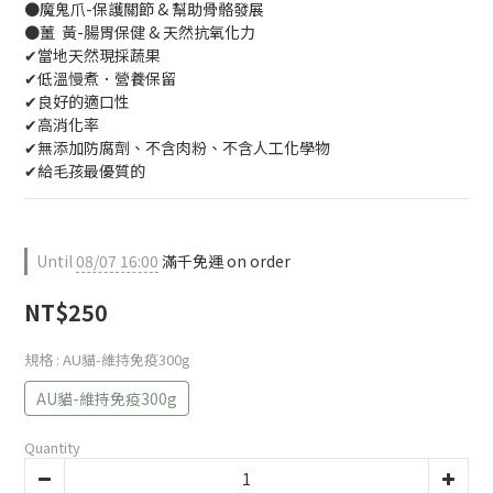
●魔鬼爪-保護關節 & 幫助骨骼發展
●薑  黃-腸胃保健 & 天然抗氧化力
✔當地天然現採蔬果
✔低溫慢煮．營養保留
✔良好的適口性
✔高消化率
✔無添加防腐劑、不含肉粉、不含人工化學物
✔給毛孩最優質的
Until
08/07 16:00
滿千免運 on order
NT$250
規格
: AU貓-維持免疫300g
AU貓-維持免疫300g
Quantity