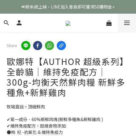
📢新系統上線，LINE加入會員即可獲得50購物金⭐
Share
歐娜特【AUTHOR 超級系列】
全齡貓｜維持免疫配方｜
300g-均衡天然鮮肉糧 新鮮多
種魚+新鮮雞肉
牧場直送。頂級鮮肉
✔第一成分．60%新鮮肉塊(新鮮多種魚&新鮮雞肉 )
✔維持免疫配方，超級食物添加:
●枸  杞 -抗氧化 & 維持免疫力