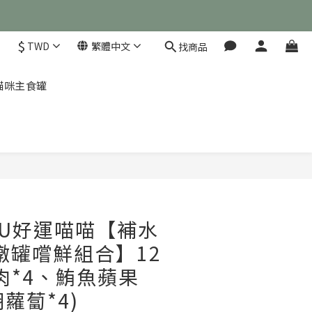
$
TWD
繁體中文
找商品
茲 貓咪主食罐
立即購買
LOU好運喵喵【補水
燉罐嚐鮮組合】12
肉*4、鮪魚蘋果
蘿蔔*4)