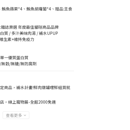
、鮪魚蘋果*4、鮪魚胡蘿蔔*4、贈品:主食
t雜誌票選 年度最佳貓咪商品品牌
 / 多汁美味肉湯 / 補水UPUP
維生素+維持免疫力
，單一優質蛋白質
/無穀/無糖/無防腐劑
定商品，補水計畫!鮮肉燉罐嚐鮮組買就
店，線上寵物展-全館2000免運
查看更多