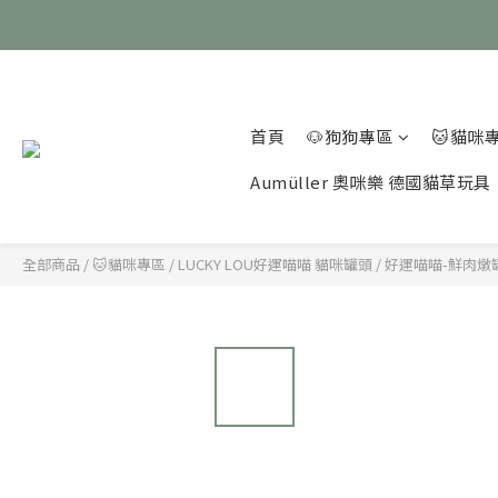
首頁
🐶狗狗專區
🐱貓咪
Aumüller 奧咪樂 德國貓草玩具
全部商品
/
🐱貓咪專區
/
LUCKY LOU好運喵喵 貓咪罐頭
/
好運喵喵-鮮肉燉