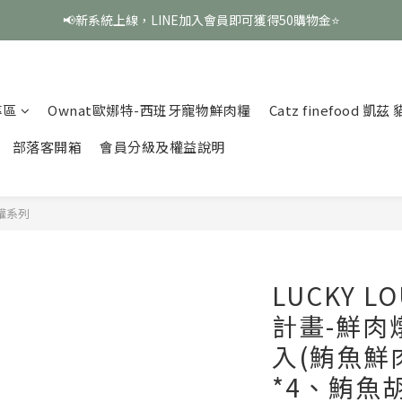
📢新系統上線，LINE加入會員即可獲得50購物金⭐
專區
Ownat歐娜特-西班牙寵物鮮肉糧
Catz finefood 凱
部落客開箱
會員分級及權益說明
罐系列
LUCKY 
計畫-鮮肉
入(鮪魚鮮
*4、鮪魚胡